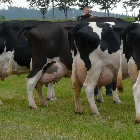
Die Milchkont
schafft
Big Data im M