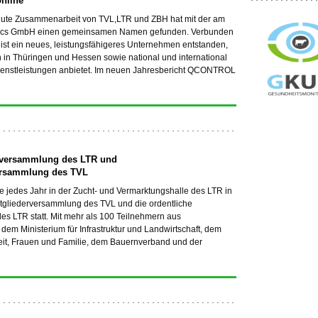
online
g gute Zusammenarbeit von TVL,LTR und ZBH hat mit der am
tics GmbH einen gemeinsamen Namen gefunden. Verbunden
st ein neues, leistungsfähigeres Unternehmen entstanden,
 in Thüringen und Hessen sowie national und international
ienstleistungen anbietet. Im neuen Jahresbericht QCONTROL
lversammlung des LTR und
ersammlung des TVL
 jedes Jahr in der Zucht- und Vermarktungshalle des LTR in
tgliederversammlung des TVL und die ordentliche
s LTR statt. Mit mehr als 100 Teilnehmern aus
s dem Ministerium für Infrastruktur und Landwirtschaft, dem
heit, Frauen und Familie, dem Bauernverband und der