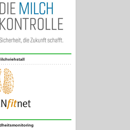
ilchviehstall
heitsmonitoring