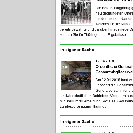
Jahresbericht 2018 
Die bereits langjähri
neu gegründeten Qne
mit dem neuen Namen i
welches für die Kunden
bereits bewährte und darüber hinaus neue D
können Sie für Thüringen die Ergebnisse...
In eigener Sache
17.04.2018
Ordentliche Genera
Gesamtmitgliederv
Am 12.04.2018 fand wie
Laasdorf die Gesamtmi
Generalversammlung de
landwirtschaftlichen Betrieben, Vertretern au
Ministerium für Arbeit und Soziales, Gesund
Landesvereinigung Thüringer...
In eigener Sache