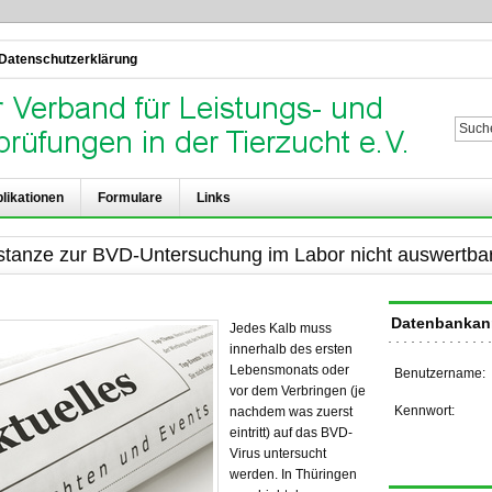
Datenschutzerklärung
Su
likationen
Formulare
Links
rstanze zur BVD-Untersuchung im Labor nicht auswertba
Datenbanka
Jedes Kalb muss
innerhalb des ersten
Lebensmonats oder
Benutzername:
vor dem Verbringen (je
Kennwort:
nachdem was zuerst
eintritt) auf das BVD-
Virus untersucht
werden. In Thüringen