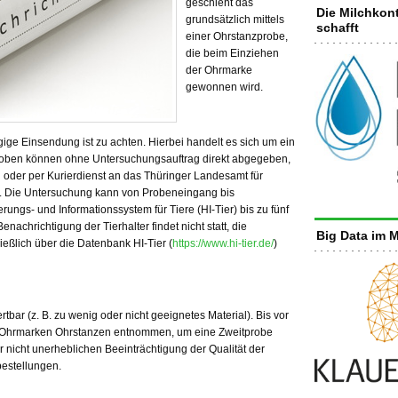
geschieht das
Die Milchkont
grundsätzlich mittels
schafft
einer Ohrstanzprobe,
die beim Einziehen
der Ohrmarke
gewonnen wird.
ge Einsendung ist zu achten. Hierbei handelt es sich um ein
proben können ohne Untersuchungsauftrag direkt abgegeben,
 oder per Kurierdienst an das Thüringer Landesamt für
n. Die Untersuchung kann von Probeneingang bis
ungs- und Informationssystem für Tiere (HI-Tier) bis zu fünf
nachrichtigung der Tierhalter findet nicht statt, die
Big Data im M
ßlich über die Datenbank HI-Tier (
https://www.hi-tier.de/
)
rtbar (z. B. zu wenig oder nicht geeignetes Material). Bis vor
er Ohrmarken Ohrstanzen entnommen, um eine Zweitprobe
r nicht unerheblichen Beeinträchtigung der Qualität der
estellungen.