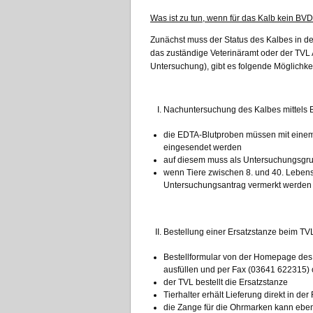
Was ist zu tun, wenn für das Kalb kein BVD
Zunächst muss der Status des Kalbes in d
das zuständige Veterinäramt oder der TVL A
Untersuchung), gibt es folgende Möglichke
Nachuntersuchung des Kalbes mittels 
die EDTA-Blutproben müssen mit einem
eingesendet werden
auf diesem muss als Untersuchungsgr
wenn Tiere zwischen 8. und 40. Leben
Untersuchungsantrag vermerkt werd
Bestellung einer Ersatzstanze beim TV
Bestellformular von der Homepage des
ausfüllen und per Fax (03641 622315) 
der TVL bestellt die Ersatzstanze
Tierhalter erhält Lieferung direkt in d
die Zange für die Ohrmarken kann eben