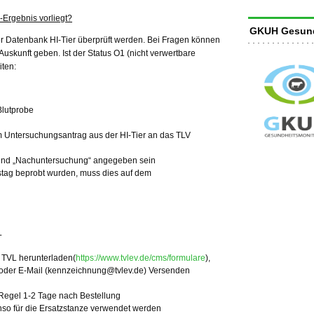
-Ergebnis vorliegt?
GKUH Gesund
er Datenbank HI-Tier überprüft werden. Bei Fragen können
uskunft geben. Ist der Status O1 (nicht verwertbare
iten:
Blutprobe
 Untersuchungsantrag aus der HI-Tier an das TLV
und „Nachuntersuchung“ angegeben sein
stag beprobt wurden, muss dies auf dem
en
L
 TVL herunterladen(
https://www.tvlev.de/cms/formulare
),
oder E-Mail (
kennzeichnung@tvlev.de
) Versenden
er Regel 1-2 Tage nach Bestellung
so für die Ersatzstanze verwendet werden