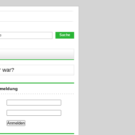
chformular
r war?
nmeldung