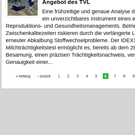
Angebot des TVL
Eine frühzeitige und genaue Analyse de
ein unverzichtbares Instrument eines e
Reproduktions- und Gesundheitsmanagements. Betrie
Zwischenkalbezeiten riskieren durch die verlängerte 
erneuter Abkalbung Stoffwechselprobleme. Der IDEX
Milchträchtigkeitstest ermöglicht es, bereits ab dem 2
Besamung, einen präzisen Trächtigkeitsnachweis, ver
Genauigkeit einer...
Seiten
« Anfang
‹ zurück
1
2
3
4
5
6
7
8
9