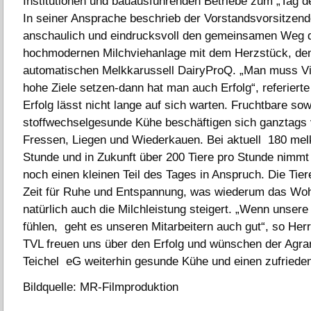
Institutionen und bauausführenden Betriebe zum „Tag de
In seiner Ansprache beschrieb der Vorstandsvorsitzend
anschaulich und eindrucksvoll den gemeinsamen Weg 
hochmodernen Milchviehanlage mit dem Herzstück, d
automatischen Melkkarussell DairyProQ. „Man muss Vi
hohe Ziele setzen-dann hat man auch Erfolg“, referierte
Erfolg lässt nicht lange auf sich warten. Fruchtbare sow
stoffwechselgesunde Kühe beschäftigen sich ganztags
Fressen, Liegen und Wiederkauen. Bei aktuell 180 mel
Stunde und in Zukunft über 200 Tiere pro Stunde nimmt 
noch einen kleinen Teil des Tages in Anspruch. Die Tiere
Zeit für Ruhe und Entspannung, was wiederum das Woh
natürlich auch die Milchleistung steigert. „Wenn unsere
fühlen, geht es unseren Mitarbeitern auch gut“, so Herr 
TVL freuen uns über den Erfolg und wünschen der Agr
Teichel eG weiterhin gesunde Kühe und einen zufrieden
Bildquelle: MR-Filmproduktion