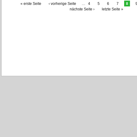
Seiten
« erste Seite
‹ vorherige Seite
…
4
5
6
7
8
nächste Seite ›
letzte Seite »